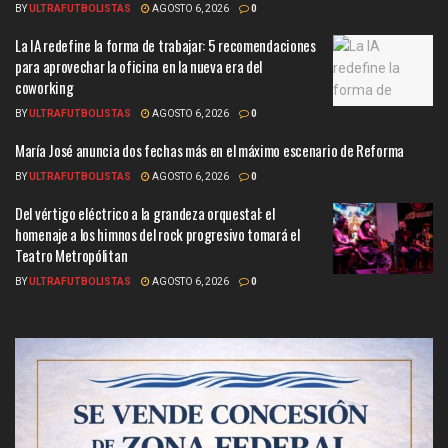
BY
ULTRAFUTBOLISTAS
AGOSTO 6, 2026
0
La IA redefine la forma de trabajar: 5 recomendaciones
para aprovechar la oficina en la nueva era del
coworking
BY
ULTRAFUTBOLISTAS
AGOSTO 6, 2026
0
María José anuncia dos fechas más en el máximo escenario de Reforma
BY
ULTRAFUTBOLISTAS
AGOSTO 6, 2026
0
Del vértigo eléctrico a la grandeza orquestal: el
homenaje a los himnos del rock progresivo tomará el
Teatro Metropólitan
BY
ULTRAFUTBOLISTAS
AGOSTO 6, 2026
0