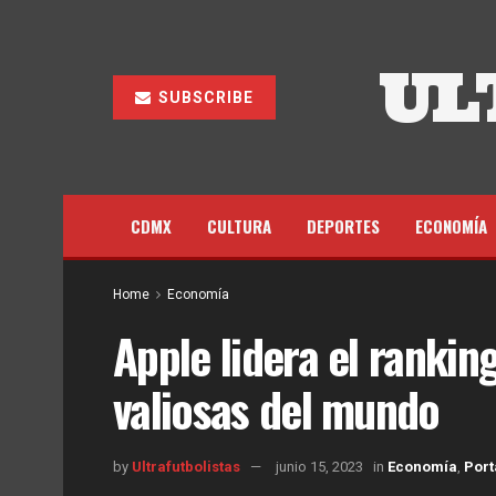
UL
SUBSCRIBE
CDMX
CULTURA
DEPORTES
ECONOMÍA
Home
Economía
Apple lidera el ranki
valiosas del mundo
by
Ultrafutbolistas
junio 15, 2023
in
Economía
,
Por