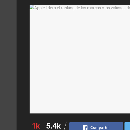
1k
5.4k
Compartir