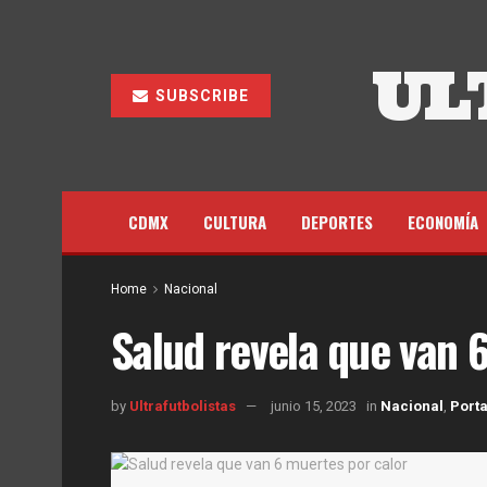
UL
SUBSCRIBE
CDMX
CULTURA
DEPORTES
ECONOMÍA
Home
Nacional
Salud revela que van 
by
Ultrafutbolistas
junio 15, 2023
in
Nacional
,
Port