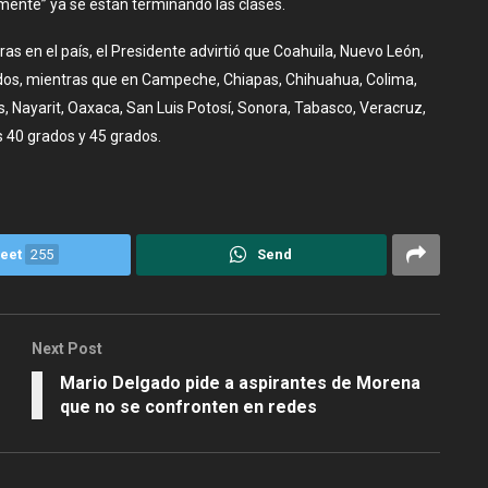
mente” ya se están terminando las clases.
s en el país, el Presidente advirtió que Coahuila, Nuevo León,
ados, mientras que en Campeche, Chiapas, Chihuahua, Colima,
s, Nayarit, Oaxaca, San Luis Potosí, Sonora, Tabasco, Veracruz,
s 40 grados y 45 grados.
eet
255
Send
Next Post
Mario Delgado pide a aspirantes de Morena
que no se confronten en redes