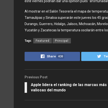
este viernes podrían dar una opinión pues “afortunada
Al mostrar en el Salón Tesorería el mapa de temperatura
Tamaulipas y Sinaloa superarán este jueves los 45 gr
Durango, Guerrero, Hidalgo, Jalisco, Michoacán, Morelo
Yucatán y Zacatecas la temperatura oscilarán entre lo
Tags:
Featured
Principal
Share
408
Tw
Previous Post
Apple lidera el ranking de las marcas más
valiosas del mundo