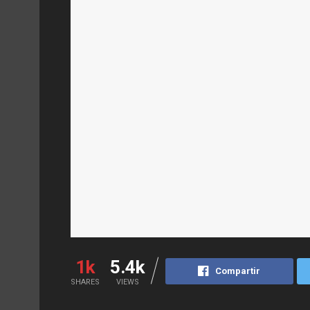
1k
5.4k
Compartir
SHARES
VIEWS