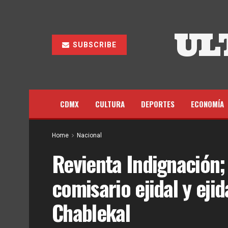
UL
SUBSCRIBE
CDMX
CULTURA
DEPORTES
ECONOMÍA
Home
Nacional
Revienta Indignación;
comisario ejidal y ejid
Chablekal