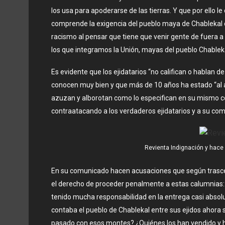
los usa para apoderarse de las tierras. Y que por ello l
comprende la exigencia del pueblo maya de Chablekal d
racismo al pensar que tiene que venir gente de fuera a
los que integramos la Unión, mayas del pueblo Chablek
Es evidente que los ejidatarios “no califican o hablan d
conocen muy bien y que más de 10 años ha estado “al a
azuzan y alborotan como lo especifican en su mismo c
contraatacando a los verdaderos ejidatarios y a su comis
Revienta Indignación y hace
En su comunicado hacen acusaciones que según trascend
el derecho de proceder penalmente a estas calumnias: 
tenido mucha responsabilidad en la entrega casi absolut
contaba el pueblo de Chablekal entre sus ejidos ahora
pasado con esos montes? ¿Quiénes los han vendido y h