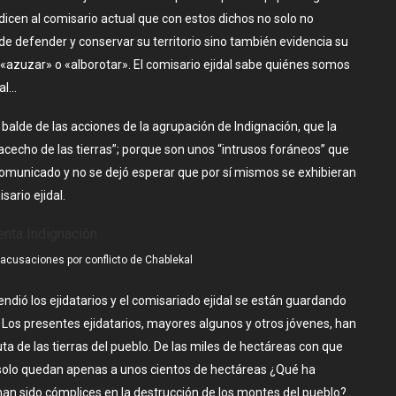
e dicen al comisario actual que con estos dichos no solo no
e defender y conservar su territorio sino también evidencia su
 «azuzar» o «alborotar». El comisario ejidal sabe quiénes somos
al…
e balde de las acciones de la agrupación de Indignación, que la
cecho de las tierras”; porque son unos “intrusos foráneos” que
omunicado y no se dejó esperar que por sí mismos se exhibieran
ario ejidal.
 acusaciones por conflicto de Chablekal
ió los ejidatarios y el comisariado ejidal se están guardando
Los presentes ejidatarios, mayores algunos y otros jóvenes, han
a de las tierras del pueblo. De las miles de hectáreas con que
 solo quedan apenas a unos cientos de hectáreas ¿Qué ha
an sido cómplices en la destrucción de los montes del pueblo?