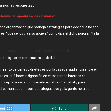
darnos las respuestas…
, denuncian ejidatarios de Chablekal
 toda organización que maneja estrategias para decir que no son
es. “que se los crea su abuela” como dice el dicho popular. Ya la
iene Indignación con tierras en Chablekal
miento de dimes y diretes es por la pasada audiencia entre el
nta es: qué hace Indignación en estos temas internos de
los ejidatarios y comisariado ejidal de Chablekal y para
ar el comunicado…….son estrategias que ya la gente no cree.
eet
255
Send