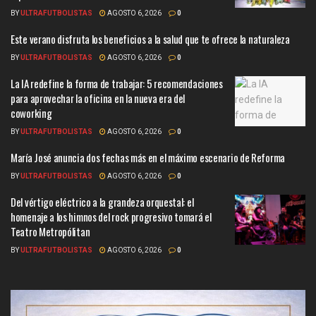
BY
ULTRAFUTBOLISTAS
AGOSTO 6, 2026
0
Este verano disfruta los beneficios a la salud que te ofrece la naturaleza
BY
ULTRAFUTBOLISTAS
AGOSTO 6, 2026
0
La IA redefine la forma de trabajar: 5 recomendaciones
para aprovechar la oficina en la nueva era del
coworking
BY
ULTRAFUTBOLISTAS
AGOSTO 6, 2026
0
María José anuncia dos fechas más en el máximo escenario de Reforma
BY
ULTRAFUTBOLISTAS
AGOSTO 6, 2026
0
Del vértigo eléctrico a la grandeza orquestal: el
homenaje a los himnos del rock progresivo tomará el
Teatro Metropólitan
BY
ULTRAFUTBOLISTAS
AGOSTO 6, 2026
0