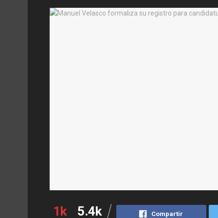
1k
5.4k
Compartir