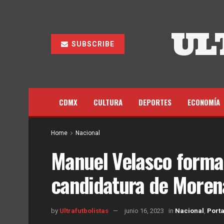
UL
SUBSCRIBE
CDMX
CULTURA
DEPORTES
ECONOMÍA
Home
Nacional
Manuel Velasco formal
candidatura de Moren
by
Ultrafutbolistas
junio 16, 2023
in
Nacional
,
Port