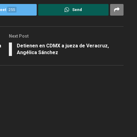
eet
255
Send
Next Post
a
Detienen en CDMX a jueza de Veracruz,
Angélica Sánchez