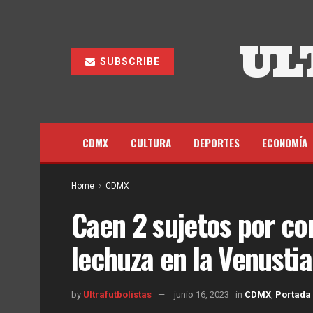
UL
SUBSCRIBE
CDMX
CULTURA
DEPORTES
ECONOMÍA
Home
CDMX
Caen 2 sujetos por co
lechuza en la Venusti
by
Ultrafutbolistas
junio 16, 2023
in
CDMX
,
Portada