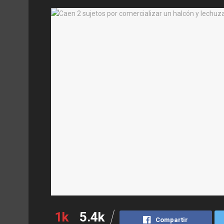
1k
5.4k
Compartir