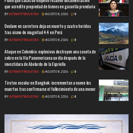
Piden que casas de empeño recaben documentación
que acredite propiedad de bienes en garantía prendaria
BY
ULTRAFUTBOLISTAS
AGOSTO 8, 2026
0
Deslave en carretera deja un muerto y cuatro heridos
tras sismo de magnitud 4.4 en Perú
BY
ULTRAFUTBOLISTAS
AGOSTO 8, 2026
0
Ataque en Colombia: explosivos destruyen una caseta de
cobro en la Vía Panamericana un día después de la
investidura de Abelardo de la Espriella
BY
ULTRAFUTBOLISTAS
AGOSTO 8, 2026
0
Tiroteo escolar en Bangkok: incrementan a nueve los
muertos tras confirmarse el fallecimiento de una menor
BY
ULTRAFUTBOLISTAS
AGOSTO 8, 2026
0