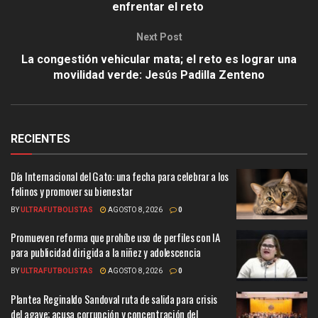
enfrentar el reto
Next Post
La congestión vehicular mata; el reto es lograr una
movilidad verde: Jesús Padilla Zenteno
RECIENTES
Día Internacional del Gato: una fecha para celebrar a los
felinos y promover su bienestar
BY
ULTRAFUTBOLISTAS
AGOSTO 8, 2026
0
Promueven reforma que prohíbe uso de perfiles con IA
para publicidad dirigida a la niñez y adolescencia
BY
ULTRAFUTBOLISTAS
AGOSTO 8, 2026
0
Plantea Reginaldo Sandoval ruta de salida para crisis
del agave; acusa corrupción y concentración del