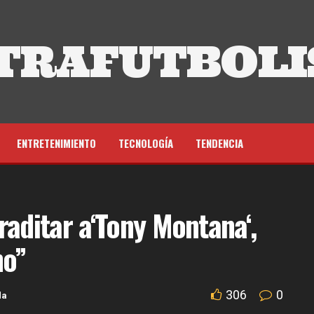
TRAFUTBOLI
ENTRETENIMIENTO
TECNOLOGÍA
TENDENCIA
raditar a‘Tony Montana‘,
ho”
306
0
da