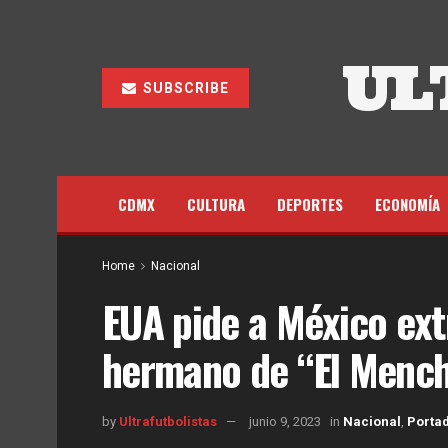
UL
SUBSCRIBE
CDMX
CULTURA
DEPORTES
ECONOMÍA
Home
Nacional
EUA pide a México ext
hermano de “El Menc
by
Ultrafutbolistas
junio 9, 2023
in
Nacional
,
Porta