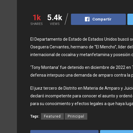
1k
5.4k
Compartir
SHARES
VIEWS
El Departamento de Estado de Estados Unidos buscó soli
Oseguera Cervantes, hermano de “El Mencho”, líder del C
internacional de cocaína y metanfetamina y posesión 
‘Tony Montana’ fue detenido en diciembre de 2022 en T
defensa interpuso una demanda de amparo contra la pe
El juez tercero de Distrito en Materia de Amparo y Juic
declaró incompetente para conocer el asunto y ordenó d
para su conocimiento y efectos legales a que haya luga
Tags:
Featured
Principal