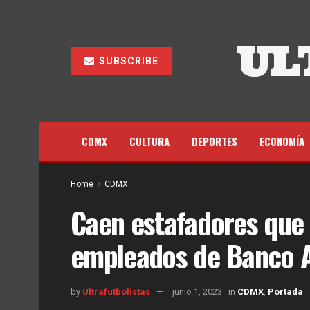
UL
SUBSCRIBE
CDMX
CULTURA
DEPORTES
ECONOMÍA
Home
CDMX
Caen estafadores que 
empleados de Banco 
by
Ultrafutbolistas
junio 1, 2023
in
CDMX
,
Portada