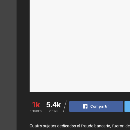
1k
5.4k
Compartir
SHARES
VIEWS
Cuatro sujetos dedicados al fraude bancario, fueron d