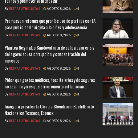
felinos y promover su bienestar
BY
ULTRAFUTBOLISTAS
AGOSTO 8, 2026
0
Promueven reforma que prohíbe uso de perfiles con IA
para publicidad dirigida a la niñez y adolescencia
BY
ULTRAFUTBOLISTAS
AGOSTO 8, 2026
0
Plantea Reginaldo Sandoval ruta de salida para crisis
del agave; acusa corrupción y concentración del
mercado
BY
ULTRAFUTBOLISTAS
AGOSTO 8, 2026
0
Piden que gastos médicos, hospitalarios y de seguros
no sean mayores que el incremento inflacionario
BY
ULTRAFUTBOLISTAS
AGOSTO 8, 2026
0
Inaugura presidenta Claudia Sheinbaum Bachillerato
Nacional en Texcoco, Edomex
BY
ULTRAFUTBOLISTAS
AGOSTO 8, 2026
0