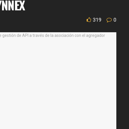
SYNNEX
319
0