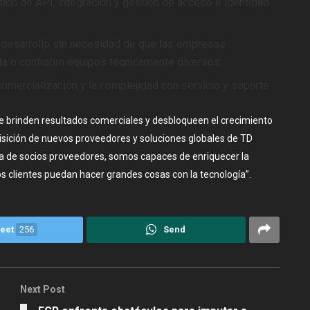
ión de API, integración y gestión de acceso e identidad
e desarrollo sin necesidad de que las empresas
ada o contraten equipos técnicamente diversos.
comercialización y la complejidad con servicio y soporte
 brinden resultados comerciales y desbloqueen el crecimiento
quisición de nuevos proveedores y soluciones globales de TD
 de socios proveedores, somos capaces de enriquecer la
s clientes puedan hacer grandes cosas con la tecnología”.
eet
256
Send
Next Post