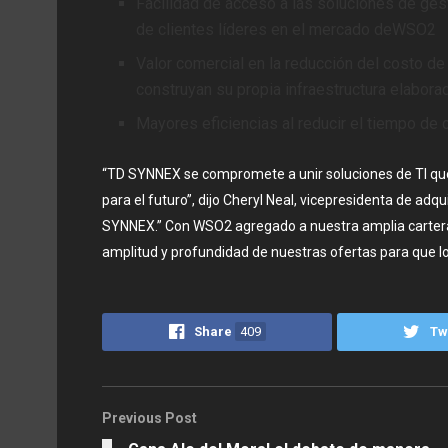
Facilidad de acceso a las soluciones de gest
de clientes líderes en el mercado deWSO2
Valor comercial en la reducción del costo d
construyan su propia infraestructura elabor
Mayores eficiencias al reducir el tiempo de 
“TD SYNNEX se compromete a unir soluciones de TI que
para el futuro”, dijo Cheryl Neal, vicepresidenta de ad
SYNNEX.” Con WSO2 agregado a nuestra amplia cartera
amplitud y profundidad de nuestras ofertas para que lo
Share
409
Tw
Previous Post