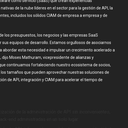
oftware como servicio (SaaS) que crean experiencias
tivas de la nube líderes en el sector para la gestión de API, la
ientes, incluidos los sólidos CIAM de empresa a empresa y de
 de los presupuestos, los negocios y las empresas SaaS
r sus equipos de desarrollo. Estamos orgullosos de asociarnos
 abordar esta necesidad e impulsar un crecimiento acelerado a
”, dijo Moses Mathuram, vicepresidente de alianzas y
que continuamos fortaleciendo nuestro ecosistema de socios,
 los tamaños que pueden aprovechar nuestras soluciones de
ación de API, integración y CIAM para acelerar el tiempo de
ización de la administración de API sin inconvenientes,
back-end administradas en un solo lugar