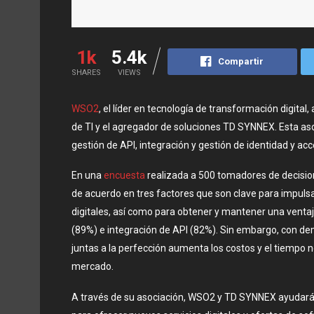
1k
5.4k
Compartir
SHARES
VIEWS
WSO2
, el líder en tecnología de transformación digital,
de TI y el agregador de soluciones TD SYNNEX. Esta asoc
gestión de API, integración y gestión de identidad y ac
En una
encuesta
realizada a 500 tomadores de decision
de acuerdo en tres factores que son clave para impuls
digitales, así como para obtener y mantener una venta
(89%) e integración de API (82%). Sin embargo, con de
juntas a la perfección aumenta los costos y el tiempo ne
mercado.
A través de su asociación, WSO2 y TD SYNNEX ayudarán 