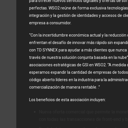
para ofrecer nuevos servicios digitales y ofertas de s
perfectas. WSO2 reúne de forma exclusiva tecnologías na
integración y la gestión de identidades y accesos de cl
empresa a consumidor.
“Con la incertidumbre económica actual y la reducción
enfrentan el desafío de innovar más rápido sin expandi
con TD SYNNEX para ayudar a más clientes que nunca a
través de nuestra solución conjunta basada en la nube
asociaciones estratégicas de GSI en WSO2. “A medida 
esperamos expandir la cantidad de empresas de todos
código abierto líderes en la industria para la administr
comercialización de manera rentable. .”
Los beneficios de esta asociación incluyen:
Nueva oferta comercial que permite la monet
con todas las transacciones de front-end y 