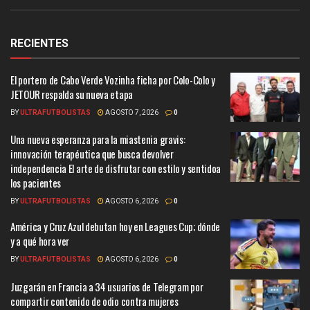
RECIENTES
El portero de Cabo Verde Vozinha ficha por Colo-Colo y
JETOUR respalda su nueva etapa
BY
ULTRAFUTBOLISTAS
AGOSTO 7, 2026
0
Una nueva esperanza para la miastenia gravis:
innovación terapéutica que busca devolver
independencia El arte de disfrutar con estilo y sentidoa
los pacientes
BY
ULTRAFUTBOLISTAS
AGOSTO 6, 2026
0
América y Cruz Azul debutan hoy en Leagues Cup; dónde
y a qué hora ver
BY
ULTRAFUTBOLISTAS
AGOSTO 6, 2026
0
Juzgarán en Francia a 34 usuarios de Telegram por
compartir contenido de odio contra mujeres