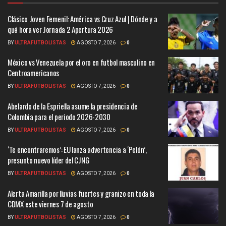
Clásico Joven Femenil: América vs Cruz Azul | Dónde y a
qué hora ver Jornada 2 Apertura 2026
BY
ULTRAFUTBOLISTAS
AGOSTO 7, 2026
0
México vs Venezuela por el oro en futbol masculino en
Centroamericanos
BY
ULTRAFUTBOLISTAS
AGOSTO 7, 2026
0
Abelardo de la Espriella asume la presidencia de
Colombia para el periodo 2026-2030
BY
ULTRAFUTBOLISTAS
AGOSTO 7, 2026
0
‘Te encontraremos’: EU lanza advertencia a ‘Pelón’,
presunto nuevo líder del CJNG
BY
ULTRAFUTBOLISTAS
AGOSTO 7, 2026
0
Alerta Amarilla por lluvias fuertes y granizo en toda la
CDMX este viernes 7 de agosto
BY
ULTRAFUTBOLISTAS
AGOSTO 7, 2026
0