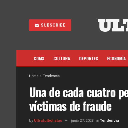
UL
SUBSCRIBE
CDMX
CULTURA
DEPORTES
ECONOMÍA
Home
Tendencia
Una de cada cuatro p
víctimas de fraude
by
Ultrafutbolistas
junio 27, 2023
in
Tendencia