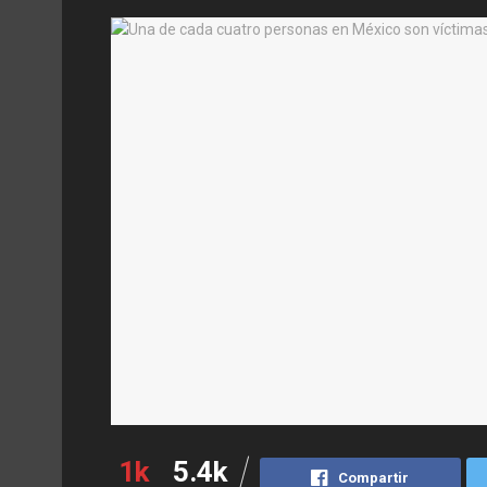
1k
5.4k
Compartir