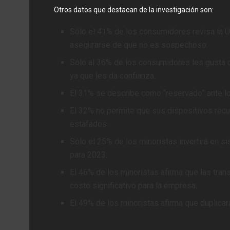
Otros datos que destacan de la investigación son:
Sólo el 41% de los consumidores revisa la U
asegurarse de que no es sospechoso.
Sólo al 36% de los consumidores les gusta qu
ya que les da confianza.
El 31% se describe como “reservado” ante l
El 32% no permite que sus dispositivos rec
estafados.
Sólo el 25% de los minoristas invertirá en 
para 2023.
El 46% de los minoristas afirma que las tra
costo significativo para la empresa.
El 49% de los minoristas afirma que duplicará