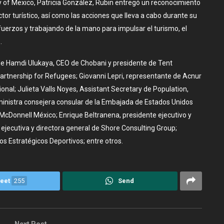
of Mexico, Patricia González, Rubin entregó un reconocimiento
ctor turístico, así como las acciones que lleva a cabo durante su
sfuerzos y trabajando de la mano para impulsar el turismo, el
.
de Hamdi Ulukaya, CEO de Chobani y presidente de Tent
artnership for Refugees; Giovanni Lepri, representante de Acnur
ional; Julieta Valls Noyes, Assistant Secretary de Population,
ministra consejera consular de la Embajada de Estados Unidos
cDonnell México; Enrique Beltranena, presidente ejecutivo y
a ejecutiva y directora general de Shore Consulting Group;
os Estratégicos Deportivos; entre otros.
eet
255
Send
Next Post