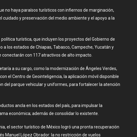
ue no haya paraísos turísticos con infiernos de marginación,
l cuidado y preservación del medio ambiente y el apoyo a la
olítica turística, que incluyen los proyectos del Gobierno de
lo a los estados de Chiapas, Tabasco, Campeche, Yucatán y
e conectarán con 117 atractivos de alto impacto.
retaría a su cargo, como la modernización de Ángeles Verdes,
n el Centro de Geointeligencia, la aplicación móvil disponible
n del parque vehicular y uniformes, para fortalecer la atención
ductos ancla en los estados del país, para impulsar la
derrama económica; además de consolidar lo existente.
ia, el sector turístico de México logró una pronta recuperación
rés Manuel López Obrador: la no restricción de vuelos