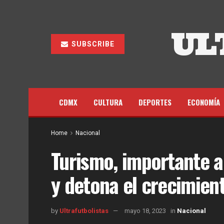
UL
SUBSCRIBE
CDMX
CULTURA
DEPORTES
ECONOMÍA
Home
Nacional
Turismo, importante a
y detona el crecimien
by
Ultrafutbolistas
mayo 18, 2023
in
Nacional