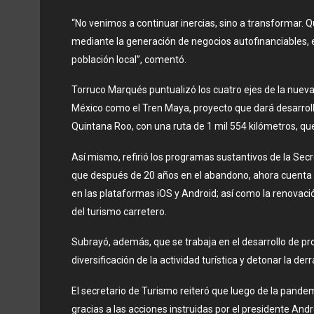
“No venimos a continuar inercias, sino a transformar. Q
mediante la generación de negocios autofinanciables, e
población local”, comentó.
Torruco Marqués puntualizó los cuatro ejes de la nueva p
México como el Tren Maya, proyecto que dará desarrol
Quintana Roo, con una ruta de 1 mil 554 kilómetros, qu
Así mismo, refirió los programas sustantivos de la Sec
que después de 20 años en el abandono, ahora cuenta co
en las plataformas iOS y Android; así como la renovació
del turismo carretero.
Subrayó, además, que se trabaja en el desarrollo de pro
diversificación de la actividad turística y detonar la 
El secretario de Turismo reiteró que luego de la pandem
gracias a las acciones instruidas por el presidente And