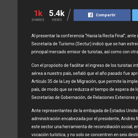
1k
5.4k
Compartir
SHARES
VIEWS
Al presentar la conferencia “Hacia la Recta Final”, ante 
Secretaría de Turismo (Sectur) indicó que se han estr
principal mercado emisor de turistas, así como con otr
Con el propósito de facilitar el ingreso de los turistas i
aérea a nuestro país, señaló que el año pasado fue apr
Artículo 35 de la Ley de Migración, que permite la imp
país, de modo que se reduzca el tiempo de espera de lo
Secretarías de Gobernación, de Relaciones Exteriores y 
Ante representantes de la embajada de Estados Unidos
administración encabezada por el presidente, Andrés Ma
este sector una herramienta de reconciliación social, 
vocación turística, y no solo se concentren en seis dest