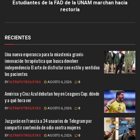
Estudiantes de la FAD de la UNAM marchan hacia
rectoría
RECIENTES
Una nueva esperanza para la miastenia gravis:
innovación terapéutica que busca devolver
independencia El arte de disfrutar con estilo y sentidoa
los pacientes
BY
ULTRAFUTBOLISTAS
AGOSTO 6, 2026
0
América y Cruz Azul debutan hoy en Leagues Cup; dónde
y a qué hora ver
BY
ULTRAFUTBOLISTAS
AGOSTO 6, 2026
0
Juzgarán en Francia a 34 usuarios de Telegram por
compartir contenido de odio contra mujeres
BY
ULTRAFUTBOLISTAS
AGOSTO 6, 2026
0