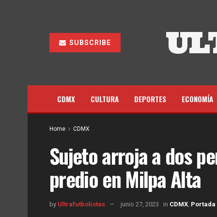
UL
SUBSCRIBE
CDMX
CULTURA
DEPORTES
ECONOMÍA
Home
CDMX
Sujeto arroja a dos pe
predio en Milpa Alta
by
Ultrafutbolistas
junio 27, 2023
in
CDMX
,
Portada