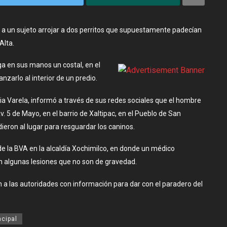
a a un sujeto arrojar a dos perritos que supuestamente padecían
Alta.
a en sus manos un costal, en el
nzarlo al interior de un predio.
icia Varela, informó a través de sus redes sociales que el hombre
 5 de Mayo, en el barrio de Xaltipac, en el Pueblo de San
ieron al lugar para resguardar los caninos.
e la BVA en la alcaldía Xochimilco, en donde un médico
n algunas lesiones que no son de gravedad.
en a las autoridades con información para dar con el paradero del
ncipal