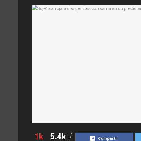
1k
5.4k
Compartir