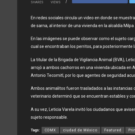
SHARES
VIEWS
En redes sociales circula un video en donde se muestr
de sarna, al interior de una vivienda en la alcaldía Milpa 
En las imágenes se puede observar como el sujeto carg
cual se encontraban los perritos, para posteriormente la
La titular de la Brigada de Vigilancia Animal (BVA), Let
arrojó a ambos cachorros en una vivienda ubicada en Av.
Antonio Tecomitl, por lo que agentes de seguridad acud
Ambos animalitos fueron trasladados a las instancias d
veterinario determinó que se encuentran estables y co
A su vez, Leticia Varela invitó los ciudadanos que avis
sujeto responsable.
Tags:
CDMX
ciudad de México
Featured
Pri