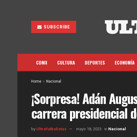
UL
SUBSCRIBE
CDMX
CULTURA
DEPORTES
ECONOMÍA
Home
Nacional
¡Sorpresa! Adán Augus
carrera presidencial 
by
Ultrafutbolistas
mayo 18, 2023
in
Nacional