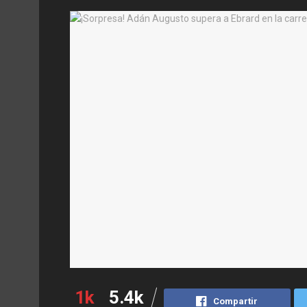
1k
5.4k
Compartir