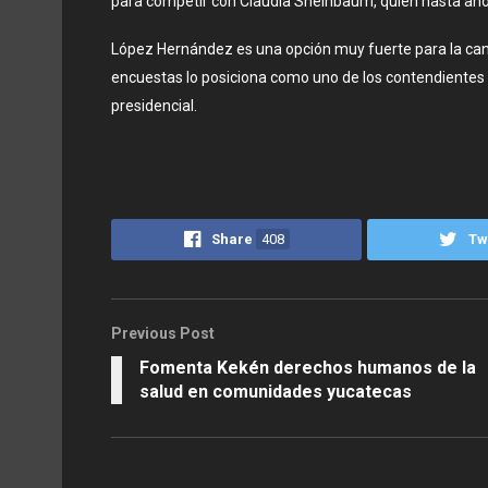
para competir con Claudia Sheinbaum, quien hasta ahor
López Hernández es una opción muy fuerte para la cand
encuestas lo posiciona como uno de los contendientes
presidencial.
Share
408
Tw
Previous Post
Fomenta Kekén derechos humanos de la
salud en comunidades yucatecas