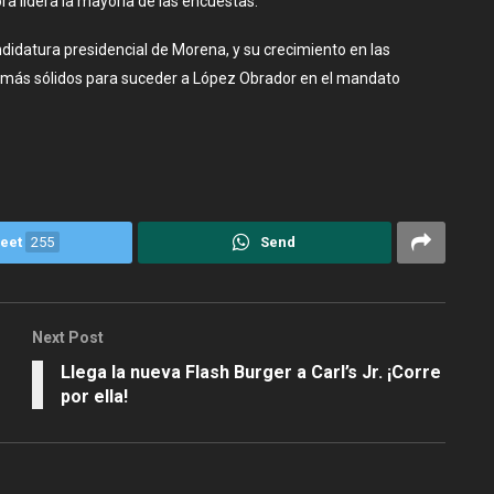
a lidera la mayoría de las encuestas.
idatura presidencial de Morena, y su crecimiento en las
 más sólidos para suceder a López Obrador en el mandato
eet
255
Send
Next Post
Llega la nueva Flash Burger a Carl’s Jr. ¡Corre
por ella!