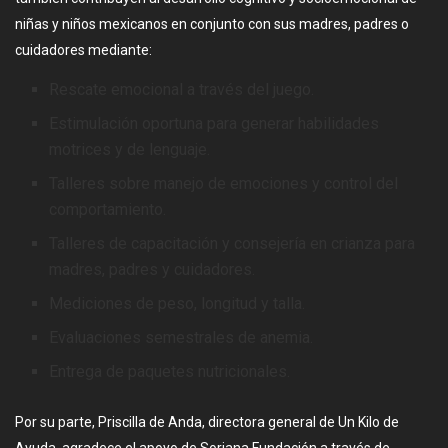
niñas y niños mexicanos en conjunto con sus madres, padres o
cuidadores mediante:
Rescate emocional a través del juego.
Estimulación oportuna para generar habilidades
motrices y de lenguaje.
Talleres sobre manejo de emociones y control del
comportamiento.
Talleres de capacitación y consejería en crianza para
madres, padres y cuidadores.
Mediciones de peso, longitud y talla.
Evaluaciones semestrales de anemia.
Entrega de paquetes nutricionales.
Por su parte, Priscilla de Anda, directora general de Un Kilo de
Ayuda, agradece el apoyo de Soriana Fundación a través de