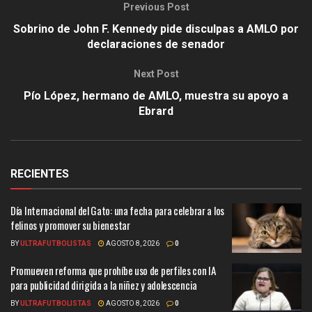
Previous Post
Sobrino de John F. Kennedy pide disculpas a AMLO por
declaraciones de senador
Next Post
Pío López, hermano de AMLO, muestra su apoyo a
Ebrard
RECIENTES
Día Internacional del Gato: una fecha para celebrar a los
felinos y promover su bienestar
BY
ULTRAFUTBOLISTAS
AGOSTO 8, 2026
0
Promueven reforma que prohíbe uso de perfiles con IA
para publicidad dirigida a la niñez y adolescencia
BY
ULTRAFUTBOLISTAS
AGOSTO 8, 2026
0