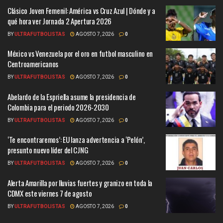
Clásico Joven Femenil: América vs Cruz Azul | Dónde y a
qué hora ver Jornada 2 Apertura 2026
BY
ULTRAFUTBOLISTAS
AGOSTO 7, 2026
0
México vs Venezuela por el oro en futbol masculino en
Centroamericanos
BY
ULTRAFUTBOLISTAS
AGOSTO 7, 2026
0
Abelardo de la Espriella asume la presidencia de
Colombia para el periodo 2026-2030
BY
ULTRAFUTBOLISTAS
AGOSTO 7, 2026
0
‘Te encontraremos’: EU lanza advertencia a ‘Pelón’,
presunto nuevo líder del CJNG
BY
ULTRAFUTBOLISTAS
AGOSTO 7, 2026
0
Alerta Amarilla por lluvias fuertes y granizo en toda la
CDMX este viernes 7 de agosto
BY
ULTRAFUTBOLISTAS
AGOSTO 7, 2026
0