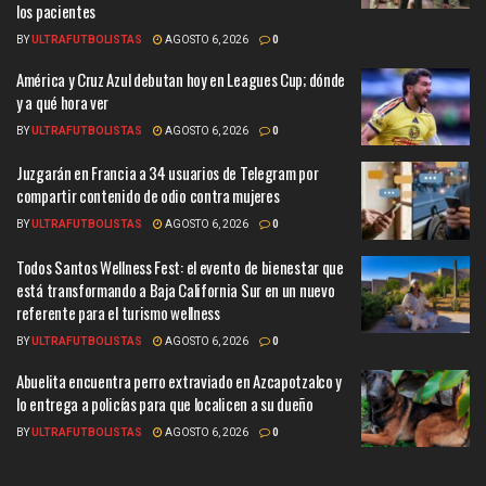
los pacientes
BY
ULTRAFUTBOLISTAS
AGOSTO 6, 2026
0
América y Cruz Azul debutan hoy en Leagues Cup; dónde
y a qué hora ver
BY
ULTRAFUTBOLISTAS
AGOSTO 6, 2026
0
Juzgarán en Francia a 34 usuarios de Telegram por
compartir contenido de odio contra mujeres
BY
ULTRAFUTBOLISTAS
AGOSTO 6, 2026
0
Todos Santos Wellness Fest: el evento de bienestar que
está transformando a Baja California Sur en un nuevo
referente para el turismo wellness
BY
ULTRAFUTBOLISTAS
AGOSTO 6, 2026
0
Abuelita encuentra perro extraviado en Azcapotzalco y
lo entrega a policías para que localicen a su dueño
BY
ULTRAFUTBOLISTAS
AGOSTO 6, 2026
0