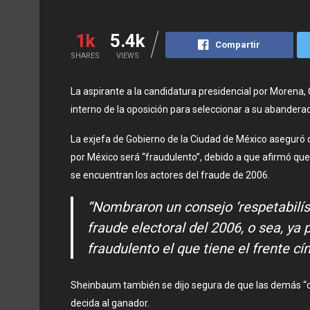
1k
5.4k
Compartir
SHARES
VIEWS
La aspirante a la candidatura presidencial por Morena
interno de la oposición para seleccionar a su abanderad
La exjefa de Gobierno de la Ciudad de México aseguró 
por México será “fraudulento”, debido a que afirmó qu
se encuentran los actores del fraude de 2006.
“Nombraron un consejo ‘respetabilís
fraude electoral del 2006, o sea, y
fraudulento el que tiene el frente cín
Sheinbaum también se dijo segura de que las demás “cor
decida al ganador.