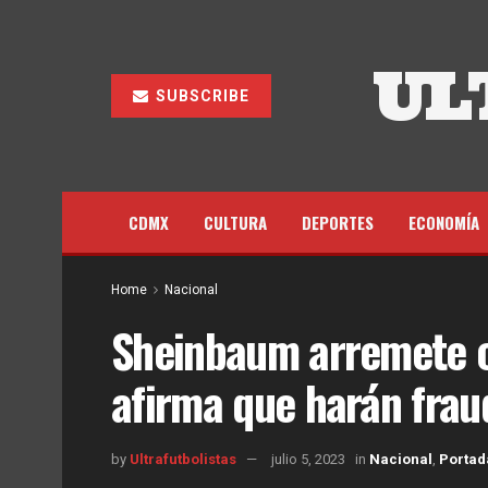
UL
SUBSCRIBE
CDMX
CULTURA
DEPORTES
ECONOMÍA
Home
Nacional
Sheinbaum arremete c
afirma que harán frau
by
Ultrafutbolistas
julio 5, 2023
in
Nacional
,
Portad