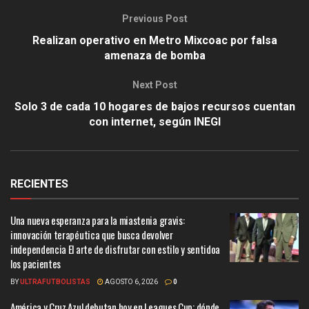
Previous Post
Realizan operativo en Metro Mixcoac por falsa
amenaza de bomba
Next Post
Solo 3 de cada 10 hogares de bajos recursos cuentan
con internet, según INEGI
RECIENTES
Una nueva esperanza para la miastenia gravis:
innovación terapéutica que busca devolver
independencia El arte de disfrutar con estilo y sentidoa
los pacientes
BY
ULTRAFUTBOLISTAS
AGOSTO 6, 2026
0
América y Cruz Azul debutan hoy en Leagues Cup; dónde