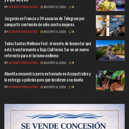
BY
ULTRAFUTBOLISTAS
AGOSTO 6, 2026
0
Juzgarán en Francia a 34 usuarios de Telegram por
compartir contenido de odio contra mujeres
BY
ULTRAFUTBOLISTAS
AGOSTO 6, 2026
0
Todos Santos Wellness Fest: el evento de bienestar que
está transformando a Baja California Sur en un nuevo
referente para el turismo wellness
BY
ULTRAFUTBOLISTAS
AGOSTO 6, 2026
0
Abuelita encuentra perro extraviado en Azcapotzalco y
lo entrega a policías para que localicen a su dueño
BY
ULTRAFUTBOLISTAS
AGOSTO 6, 2026
0