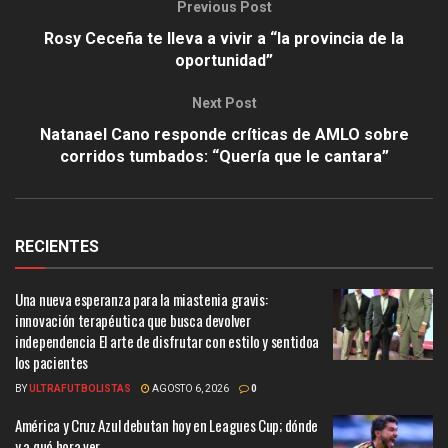
Previous Post
Rosy Ceceña te lleva a vivir a “la provincia de la
oportunidad”
Next Post
Natanael Cano responde críticas de AMLO sobre
corridos tumbados: “Quería que le cantara”
RECIENTES
Una nueva esperanza para la miastenia gravis:
innovación terapéutica que busca devolver
independencia El arte de disfrutar con estilo y sentidoa
los pacientes
BY
ULTRAFUTBOLISTAS
AGOSTO 6, 2026
0
América y Cruz Azul debutan hoy en Leagues Cup; dónde
y a qué hora ver