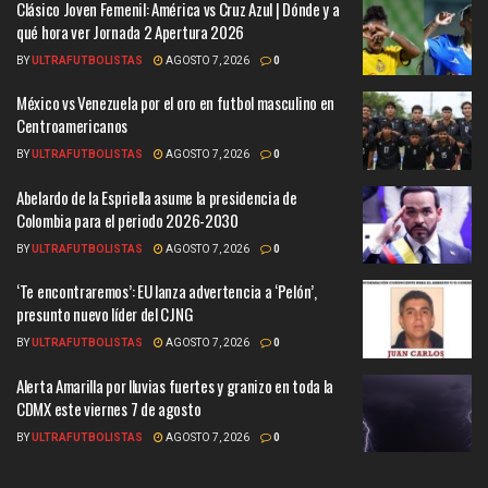
Clásico Joven Femenil: América vs Cruz Azul | Dónde y a
qué hora ver Jornada 2 Apertura 2026
BY
ULTRAFUTBOLISTAS
AGOSTO 7, 2026
0
México vs Venezuela por el oro en futbol masculino en
Centroamericanos
BY
ULTRAFUTBOLISTAS
AGOSTO 7, 2026
0
Abelardo de la Espriella asume la presidencia de
Colombia para el periodo 2026-2030
BY
ULTRAFUTBOLISTAS
AGOSTO 7, 2026
0
‘Te encontraremos’: EU lanza advertencia a ‘Pelón’,
presunto nuevo líder del CJNG
BY
ULTRAFUTBOLISTAS
AGOSTO 7, 2026
0
Alerta Amarilla por lluvias fuertes y granizo en toda la
CDMX este viernes 7 de agosto
BY
ULTRAFUTBOLISTAS
AGOSTO 7, 2026
0