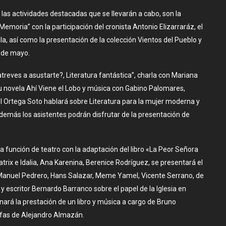
las actividades destacadas que se llevarán a cabo, son la
Memoria” con la participación del cronista Antonio Elizarraráz, el
la, así como la presentación de la colección Vientos del Pueblo y
7 de mayo.
treves a asustarte?, Literatura fantástica”, charla con Mariana
su novela Ahí Viene el Lobo y música con Gabino Palomares,
el Ortega Soto hablará sobre Literatura para la mujer moderna y
además los asistentes podrán disfrutar de la presentación de
a función de teatro con la adaptación del libro «La Peor Señora
ix e Idalia, Ana Karenina, Berenice Rodríguez, se presentará el
 Manuel Pedrero, Hans Salazar, Meme Yamel, Vicente Serrano, de
y escritor Bernardo Barranco sobre el papel de la Iglesia en
rá la prestación de un libro y música a cargo de Bruno
Jefas de Alejandro Almazán.