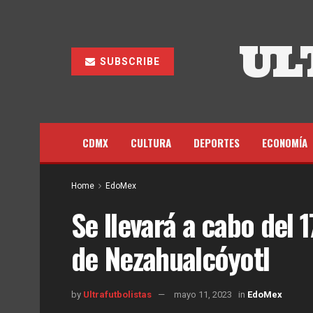
UL
SUBSCRIBE
CDMX
CULTURA
DEPORTES
ECONOMÍA
Home
EdoMex
Se llevará a cabo del 17
de Nezahualcóyotl
by
Ultrafutbolistas
mayo 11, 2023
in
EdoMex