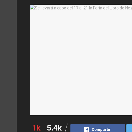
1k
5.4k
Compartir