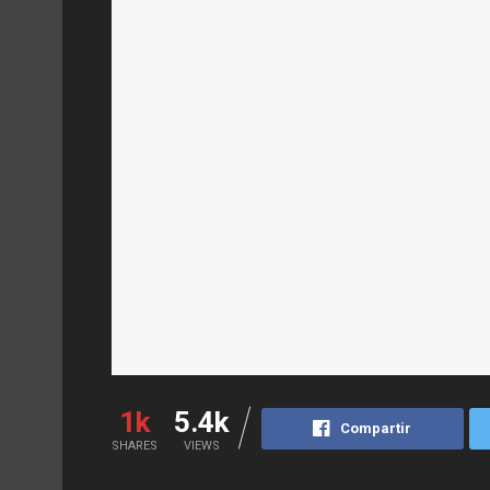
1k
5.4k
Compartir
SHARES
VIEWS