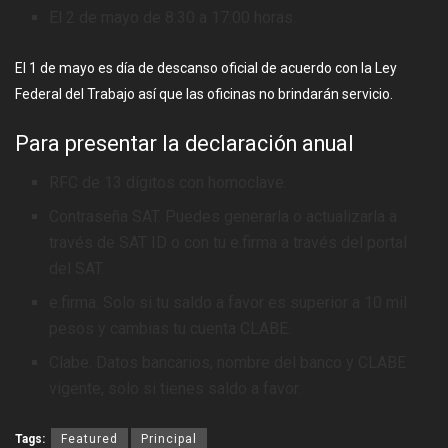
El 2 de mayo de 8:30 a 17:00 horas.
El 1 de mayo es día de descanso oficial de acuerdo con la Ley
Federal del Trabajo así que las oficinas no brindarán servicio.
Para presentar la declaración anual
RFC de 13 dígitos con homoclave.
Contraseña SAT. Puedes generarla o actualizarla a
través de SAT ID o con tu e.firma a través del portal
del SAT.
e.firma. Solo si tu saldo a favor es superior a 10 mil
pesos y cambias tu cuenta CLABE.
Clabe. Datos bancarios, nombre del banco y CLABE
vigente, solo si tienes saldo a favor.
Tags:
Featured
Principal