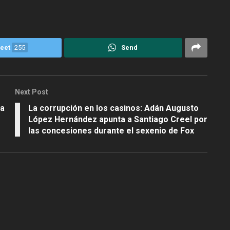
eet
255
Send
Next Post
ma
La corrupción en los casinos: Adán Augusto
López Hernández apunta a Santiago Creel por
las concesiones durante el sexenio de Fox