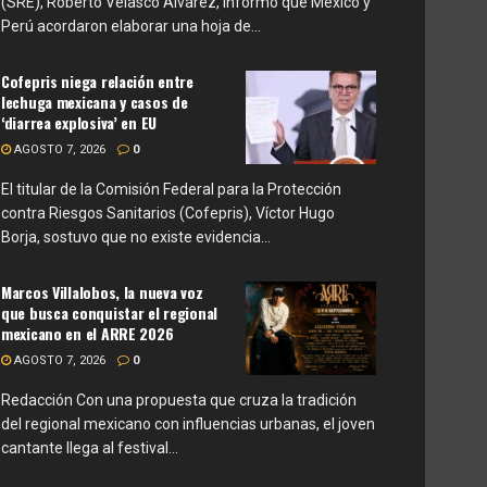
(SRE), Roberto Velasco Álvarez, informó que México y
Perú acordaron elaborar una hoja de...
Cofepris niega relación entre
lechuga mexicana y casos de
‘diarrea explosiva’ en EU
AGOSTO 7, 2026
0
El titular de la Comisión Federal para la Protección
contra Riesgos Sanitarios (Cofepris), Víctor Hugo
Borja, sostuvo que no existe evidencia...
Marcos Villalobos, la nueva voz
que busca conquistar el regional
mexicano en el ARRE 2026
AGOSTO 7, 2026
0
Redacción Con una propuesta que cruza la tradición
del regional mexicano con influencias urbanas, el joven
cantante llega al festival...