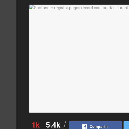
1k
5.4k
Compartir