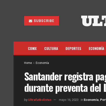
UL
SUBSCRIBE
CDMX
CULTURA
DEPORTES
ECONOMÍA
Home
Economía
Santander registra pa
durante preventa del 
by
Ultrafutbolistas
mayo 16, 2023
in
Economía
,
Por