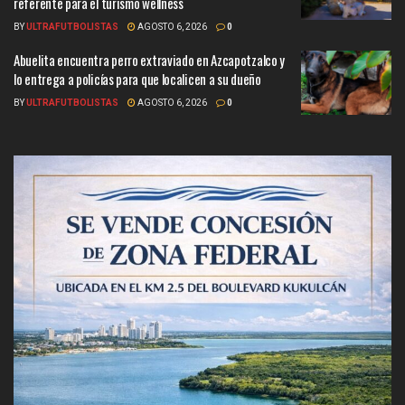
referente para el turismo wellness
BY
ULTRAFUTBOLISTAS
AGOSTO 6, 2026
0
Abuelita encuentra perro extraviado en Azcapotzalco y
lo entrega a policías para que localicen a su dueño
BY
ULTRAFUTBOLISTAS
AGOSTO 6, 2026
0