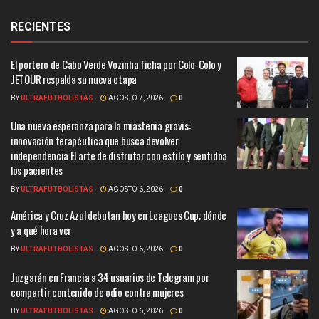
RECIENTES
El portero de Cabo Verde Vozinha ficha por Colo-Colo y
JETOUR respalda su nueva etapa
BY
ULTRAFUTBOLISTAS
AGOSTO 7, 2026
0
Una nueva esperanza para la miastenia gravis:
innovación terapéutica que busca devolver
independencia El arte de disfrutar con estilo y sentidoa
los pacientes
BY
ULTRAFUTBOLISTAS
AGOSTO 6, 2026
0
América y Cruz Azul debutan hoy en Leagues Cup; dónde
y a qué hora ver
BY
ULTRAFUTBOLISTAS
AGOSTO 6, 2026
0
Juzgarán en Francia a 34 usuarios de Telegram por
compartir contenido de odio contra mujeres
BY
ULTRAFUTBOLISTAS
AGOSTO 6, 2026
0