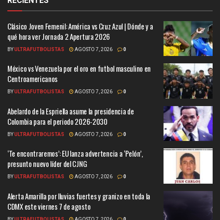
RECIENTES
Clásico Joven Femenil: América vs Cruz Azul | Dónde y a
qué hora ver Jornada 2 Apertura 2026
BY
ULTRAFUTBOLISTAS
AGOSTO 7, 2026
0
México vs Venezuela por el oro en futbol masculino en
Centroamericanos
BY
ULTRAFUTBOLISTAS
AGOSTO 7, 2026
0
Abelardo de la Espriella asume la presidencia de
Colombia para el periodo 2026-2030
BY
ULTRAFUTBOLISTAS
AGOSTO 7, 2026
0
‘Te encontraremos’: EU lanza advertencia a ‘Pelón’,
presunto nuevo líder del CJNG
BY
ULTRAFUTBOLISTAS
AGOSTO 7, 2026
0
Alerta Amarilla por lluvias fuertes y granizo en toda la
CDMX este viernes 7 de agosto
BY
ULTRAFUTBOLISTAS
AGOSTO 7, 2026
0