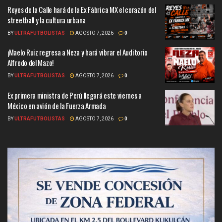
Reyes de la Calle hará de la Ex Fábrica MX el corazón del
streetball y la cultura urbana
BY
ULTRAFUTBOLISTAS
AGOSTO 7, 2026
0
¡Maelo Ruiz regresa a Neza y hará vibrar el Auditorio
Alfredo del Mazo!
BY
ULTRAFUTBOLISTAS
AGOSTO 7, 2026
0
Ex primera ministra de Perú llegará este viernes a
México en avión de la Fuerza Armada
BY
ULTRAFUTBOLISTAS
AGOSTO 7, 2026
0