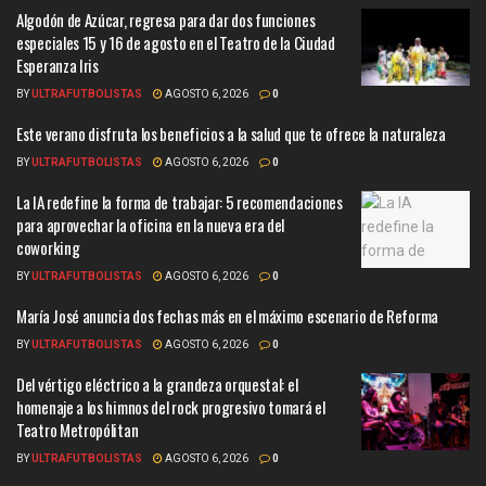
Algodón de Azúcar, regresa para dar dos funciones
especiales 15 y 16 de agosto en el Teatro de la Ciudad
Esperanza Iris
BY
ULTRAFUTBOLISTAS
AGOSTO 6, 2026
0
Este verano disfruta los beneficios a la salud que te ofrece la naturaleza
BY
ULTRAFUTBOLISTAS
AGOSTO 6, 2026
0
La IA redefine la forma de trabajar: 5 recomendaciones
para aprovechar la oficina en la nueva era del
coworking
BY
ULTRAFUTBOLISTAS
AGOSTO 6, 2026
0
María José anuncia dos fechas más en el máximo escenario de Reforma
BY
ULTRAFUTBOLISTAS
AGOSTO 6, 2026
0
Del vértigo eléctrico a la grandeza orquestal: el
homenaje a los himnos del rock progresivo tomará el
Teatro Metropólitan
BY
ULTRAFUTBOLISTAS
AGOSTO 6, 2026
0