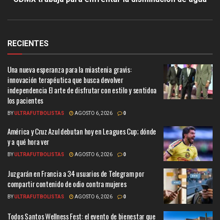
RECIENTES
Una nueva esperanza para la miastenia gravis:
innovación terapéutica que busca devolver
independencia El arte de disfrutar con estilo y sentidoa
los pacientes
BY
ULTRAFUTBOLISTAS
AGOSTO 6, 2026
0
América y Cruz Azul debutan hoy en Leagues Cup; dónde
y a qué hora ver
BY
ULTRAFUTBOLISTAS
AGOSTO 6, 2026
0
Juzgarán en Francia a 34 usuarios de Telegram por
compartir contenido de odio contra mujeres
BY
ULTRAFUTBOLISTAS
AGOSTO 6, 2026
0
Todos Santos Wellness Fest: el evento de bienestar que