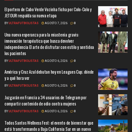
El portero de Cabo Verde Vozinha ficha por Colo-Colo y
JETOUR respalda su nueva etapa
BY
ULTRAFUTBOLISTAS
AGOSTO 7, 2026
0
Una nueva esperanza para la miastenia gravis:
innovación terapéutica que busca devolver
independencia El arte de disfrutar con estilo y sentidoa
los pacientes
BY
ULTRAFUTBOLISTAS
AGOSTO 6, 2026
0
América y Cruz Azul debutan hoy en Leagues Cup; dónde
y a qué hora ver
BY
ULTRAFUTBOLISTAS
AGOSTO 6, 2026
0
Juzgarán en Francia a 34 usuarios de Telegram por
compartir contenido de odio contra mujeres
BY
ULTRAFUTBOLISTAS
AGOSTO 6, 2026
0
Todos Santos Wellness Fest: el evento de bienestar que
está transformando a Baja California Sur en un nuevo