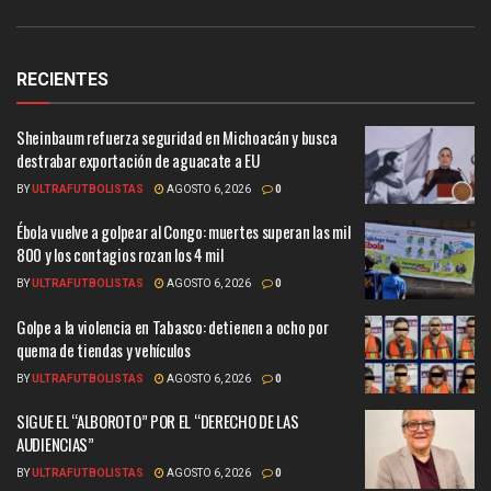
RECIENTES
Sheinbaum refuerza seguridad en Michoacán y busca
destrabar exportación de aguacate a EU
BY
ULTRAFUTBOLISTAS
AGOSTO 6, 2026
0
Ébola vuelve a golpear al Congo: muertes superan las mil
800 y los contagios rozan los 4 mil
BY
ULTRAFUTBOLISTAS
AGOSTO 6, 2026
0
Golpe a la violencia en Tabasco: detienen a ocho por
quema de tiendas y vehículos
BY
ULTRAFUTBOLISTAS
AGOSTO 6, 2026
0
SIGUE EL “ALBOROTO” POR EL “DERECHO DE LAS
AUDIENCIAS”
BY
ULTRAFUTBOLISTAS
AGOSTO 6, 2026
0