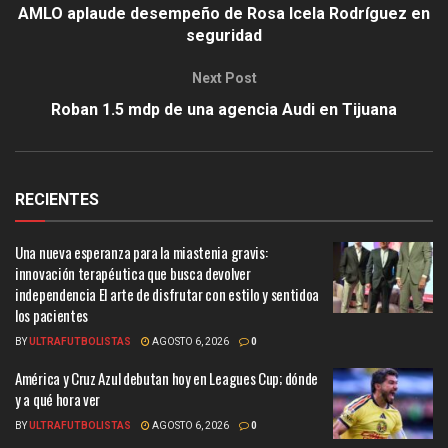
AMLO aplaude desempeño de Rosa Icela Rodríguez en
seguridad
Next Post
Roban 1.5 mdp de una agencia Audi en Tijuana
RECIENTES
Una nueva esperanza para la miastenia gravis:
innovación terapéutica que busca devolver
independencia El arte de disfrutar con estilo y sentidoa
los pacientes
BY
ULTRAFUTBOLISTAS
AGOSTO 6, 2026
0
América y Cruz Azul debutan hoy en Leagues Cup; dónde
y a qué hora ver
BY
ULTRAFUTBOLISTAS
AGOSTO 6, 2026
0