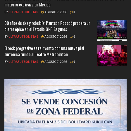
materna exclusiva en México
BY
ULTRAFUTBOLISTAS
AGOSTO 7, 2026
0
30 años de ska y rebeldía: Panteón Rococó prepara un
cierre épico en el Estadio GNP Seguros
BY
ULTRAFUTBOLISTAS
AGOSTO 7, 2026
0
El rock progresivo se reinventa con una nueva piel
sinfónica rumbo al Teatro Metropólitan
BY
ULTRAFUTBOLISTAS
AGOSTO 7, 2026
0