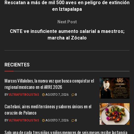
Rescatan a más de mil 500 aves en peligro de extinción
en Iztapalapa
Next Post
CNTE ve insuficiente aumento salarial a maestros;
marcha al Zócalo
RECIENTES
Marcos Villalobos, la nueva voz que busca conquistar el
regional mexicano en el ARRE 2026
BY
ULTRAFUTBOLISTAS
AGOSTO 7, 2026
0
Castelani, aires mediterráneos y sabores únicos en el
corazón de Polanco
BY
ULTRAFUTBOLISTAS
AGOSTO 7, 2026
0
Solo una de cada tres niñas y niños menores de seis meses recibe lactancia