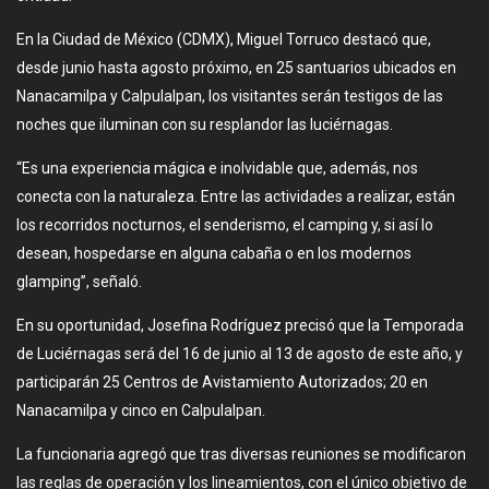
En la Ciudad de México (CDMX), Miguel Torruco destacó que,
desde junio hasta agosto próximo, en 25 santuarios ubicados en
Nanacamilpa y Calpulalpan, los visitantes serán testigos de las
noches que iluminan con su resplandor las luciérnagas.
“Es una experiencia mágica e inolvidable que, además, nos
conecta con la naturaleza. Entre las actividades a realizar, están
los recorridos nocturnos, el senderismo, el camping y, si así lo
desean, hospedarse en alguna cabaña o en los modernos
glamping”, señaló.
En su oportunidad, Josefina Rodríguez precisó que la Temporada
de Luciérnagas será del 16 de junio al 13 de agosto de este año, y
participarán 25 Centros de Avistamiento Autorizados; 20 en
Nanacamilpa y cinco en Calpulalpan.
La funcionaria agregó que tras diversas reuniones se modificaron
las reglas de operación y los lineamientos, con el único objetivo de