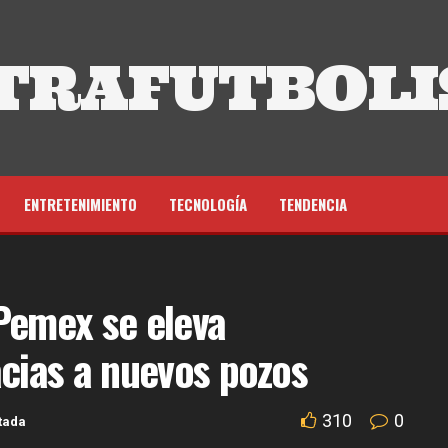
TRAFUTBOLI
ENTRETENIMIENTO
TECNOLOGÍA
TENDENCIA
Pemex se eleva
acias a nuevos pozos
310
0
tada