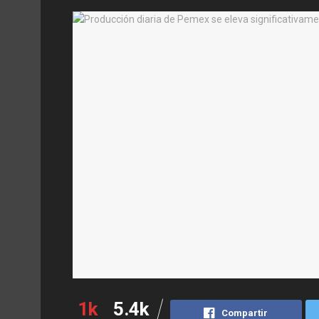
1k
5.4k
Compartir