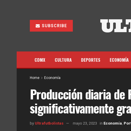
UL
SUBSCRIBE
CDMX
CULTURA
DEPORTES
ECONOMÍA
Home
Economía
Producción diaria de 
significativamente gr
by
Ultrafutbolistas
mayo 23, 2023
in
Economía
,
Por