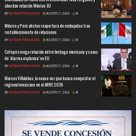
abordan relación México-EU
BY
ULTRAFUTBOLISTAS
AGOSTO 7, 2026
0
México y Perú alistan reapertura de embajadas tras
restablecimiento de relaciones
BY
ULTRAFUTBOLISTAS
AGOSTO 7, 2026
0
Cofepris niega relación entre lechuga mexicana y casos
de ‘diarrea explosiva’ en EU
BY
ULTRAFUTBOLISTAS
AGOSTO 7, 2026
0
Marcos Villalobos, la nueva voz que busca conquistar el
regional mexicano en el ARRE 2026
BY
ULTRAFUTBOLISTAS
AGOSTO 7, 2026
0