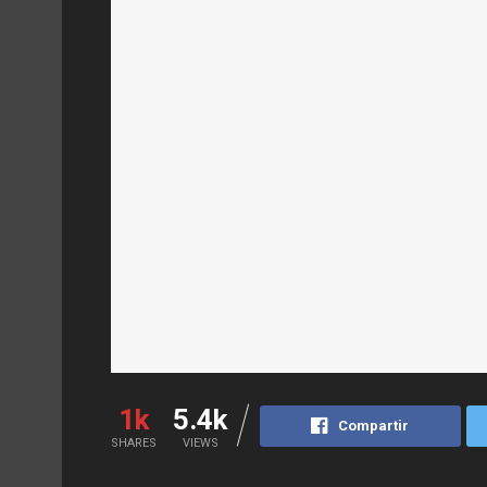
1k
5.4k
Compartir
SHARES
VIEWS