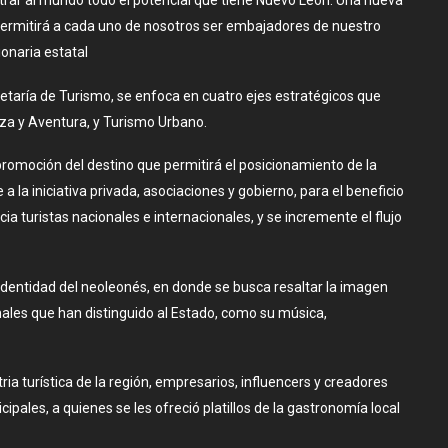
rar al mundo todo el potencial que tiene Nuevo León. Una nueva
permitirá a cada uno de nosotros ser embajadores de nuestro
ionaria estatal
retaría de Turismo, se enfoca en cuatro ejes estratégicos que
eza y Aventura, y Turismo Urbano.
romoción del destino que permitirá el posicionamiento de la
a la iniciativa privada, asociaciones y gobierno, para el beneficio
ia turistas nacionales e internacionales, y se incremente el flujo
dentidad del neoleonés, en donde se busca resaltar la imagen
ales que han distinguido al Estado, como su música,
ria turística de la región, empresarios, influencers y creadores
pales, a quienes se les ofreció platillos de la gastronomía local