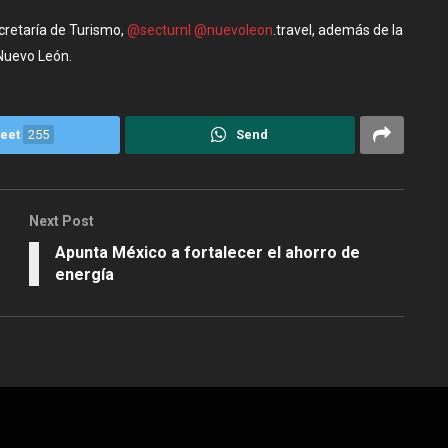
ecretaría de Turismo,
@secturnl
@nuevoleon
.travel, además de la
Nuevo León.
eet
255
Send
Next Post
Apunta México a fortalecer el ahorro de
energía