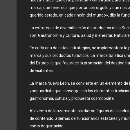
nueva marca, que está pensada y construida para most
marca, que tenemos que portar con orgullo y que nos 
querido estado, en cada rincón del mundo», dijo la func
La estrategia de diversificación de productos de la Sec
son: Gastronomía y Cultura, Salud y Bienestar, Natural
En cada una de estas estrategias, se implementara la p
marca y sus productos turísticos. La marca turística une 
del Estado, lo que favorece la promoción del destino hac
de visitantes.
La marca Nuevo León, se convierte en un elemento de i
vanguardista que converge con los elementos tradicion
gastronomía, cultura y propuesta cosmopolita.
Al evento de lanzamiento asistieron figuras de la indust
de contenido, además de funcionarios estatales y munici
como degustación.