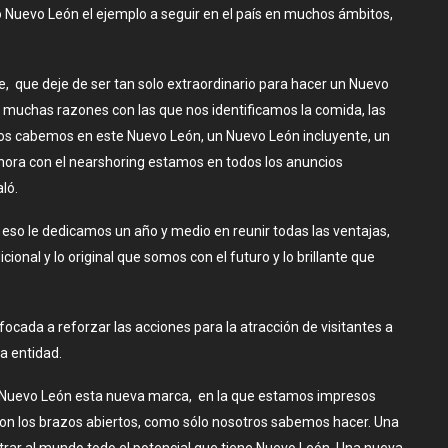
 Nuevo León el ejemplo a seguir en el país en muchos ámbitos,
 que deje de ser tan solo extraordinario para hacer un Nuevo
muchas razones con las que nos identificamos la comida, las
… todos cabemos en este Nuevo León, un Nuevo León incluyente, un
hora con el nearshoring estamos en todos los anuncios
ló.
or eso le dedicamos un año y medio en reunir todas las ventajas,
icional y lo original que somos con el futuro y lo brillante que
ocada a reforzar las acciones para la atracción de visitantes a
la entidad.
o Nuevo León esta nueva marca, en la que estamos impresos
s con los brazos abiertos, como sólo nosotros sabemos hacer. Una