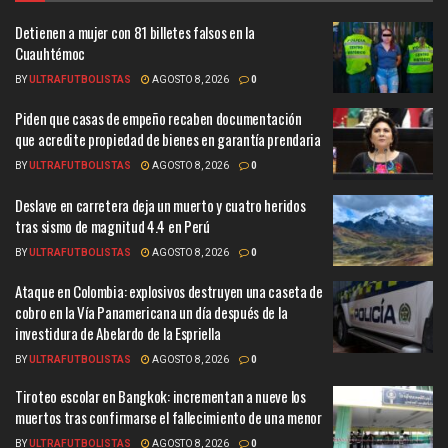
Detienen a mujer con 81 billetes falsos en la
Cuauhtémoc
BY
ULTRAFUTBOLISTAS
AGOSTO 8, 2026
0
Piden que casas de empeño recaben documentación
que acredite propiedad de bienes en garantía prendaria
BY
ULTRAFUTBOLISTAS
AGOSTO 8, 2026
0
Deslave en carretera deja un muerto y cuatro heridos
tras sismo de magnitud 4.4 en Perú
BY
ULTRAFUTBOLISTAS
AGOSTO 8, 2026
0
Ataque en Colombia: explosivos destruyen una caseta de
cobro en la Vía Panamericana un día después de la
investidura de Abelardo de la Espriella
BY
ULTRAFUTBOLISTAS
AGOSTO 8, 2026
0
Tiroteo escolar en Bangkok: incrementan a nueve los
muertos tras confirmarse el fallecimiento de una menor
BY
ULTRAFUTBOLISTAS
AGOSTO 8, 2026
0