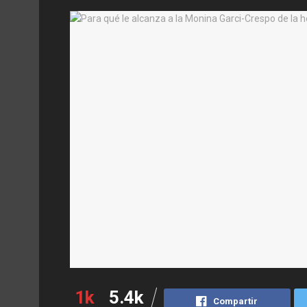
1k
5.4k
Compartir