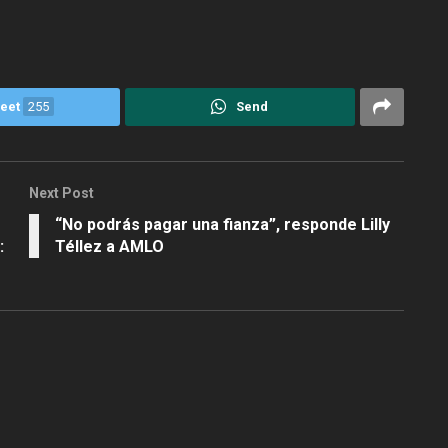
eet
255
Send
Next Post
“No podrás pagar una fianza”, responde Lilly
:
Téllez a AMLO