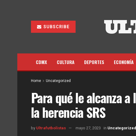
UL
SUBSCRIBE
CDMX
CULTURA
DEPORTES
ECONOMÍA
Home
Uncategorized
Para qué le alcanza a
la herencia SRS
by
Ultrafutbolistas
mayo 27, 2023
in
Uncategorize