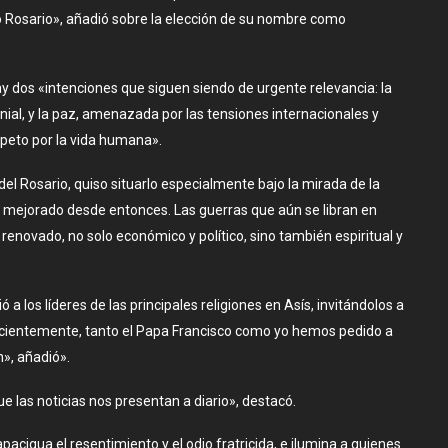
o Rosario», añadió sobre la elección de su nombre como
ay dos «intenciones que siguen siendo de urgente relevancia: la
onial, y la paz, amenazada por las tensiones internacionales y
peto por la vida humana».
el Rosario, quiso situarlo especialmente bajo la mirada de la
mejorado desde entonces. Las guerras que aún se libran en
ovado, no solo económico y político, sino también espiritual y
a los líderes de las principales religiones en Asís, invitándolos a
 recientemente, tanto el Papa Francisco como yo hemos pedido a
n», añadió».
las noticias nos presentan a diario», destacó.
pacigua el resentimiento y el odio fratricida, e ilumina a quienes