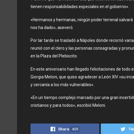
tienen responsabilidades especiales en el gobierno».
«Hermanos y hermanas, ningún poder terrenal salvará al
nos ha dado», aseveró.
Por lar tarde se trasladó a Nápoles donde recorrió varia
reunió con el clero y las personas consagradas y pronu
en la Plaza del Plebiscito.
En este aniversario han llegado felicitaciones de todo e
Giorgia Meloni, que quiso agradecer a León XIV «su inc
y cercanía a los más vulnerables».
«En un tiempo complejo marcado por una gran incertid
cristianos y para todos», escribió Meloni.
Share
409
Tw