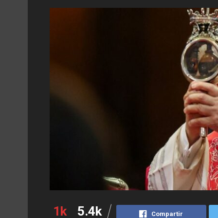
1k
5.4k
Compartir