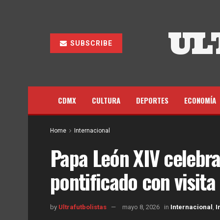
UL
SUBSCRIBE
CDMX
CULTURA
DEPORTES
ECONOMÍA
Home
Internacional
Papa León XIV celebra
pontificado con visit
by
Ultrafutbolistas
mayo 8, 2026
in
Internacional
,
I