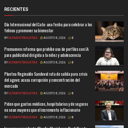
RECIENTES
Día Internacional del Gato: una fecha para celebrar a los
felinos y promover su bienestar
BY
ULTRAFUTBOLISTAS
AGOSTO 8, 2026
0
Promueven reforma que prohíbe uso de perfiles con IA
para publicidad dirigida a la niñez y adolescencia
BY
ULTRAFUTBOLISTAS
AGOSTO 8, 2026
0
Plantea Reginaldo Sandoval ruta de salida para crisis
del agave; acusa corrupción y concentración del
mercado
BY
ULTRAFUTBOLISTAS
AGOSTO 8, 2026
0
Piden que gastos médicos, hospitalarios y de seguros
no sean mayores que el incremento inflacionario
BY
ULTRAFUTBOLISTAS
AGOSTO 8, 2026
0